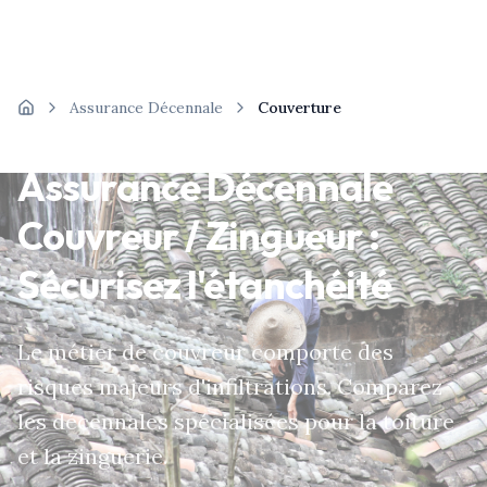
Assurance Décennale
Couverture
Accueil
Assurance Décennale
Couvreur / Zingueur :
Sécurisez l'étanchéité
Le métier de couvreur comporte des
risques majeurs d'infiltrations. Comparez
les décennales spécialisées pour la toiture
et la zinguerie.