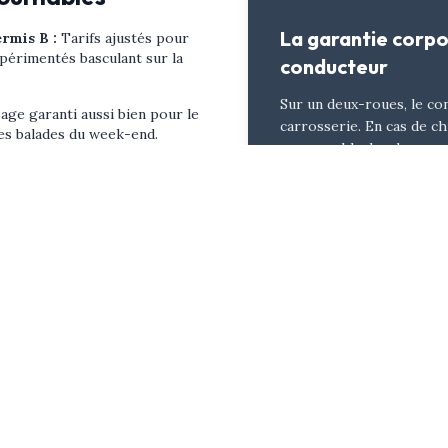
La garantie corpo
ermis B
:
Tarifs ajustés pour
périmentés basculant sur la
conducteur
Sur un deux-roues, le co
age garanti aussi bien pour le
carrosserie. En cas de ch
les balades du week-end.
responsable, les dommage
ants
:
Indemnisation de
médicaux, invalidité, per
 en cas d'accident
couverts QUE si vous ave
Personnelle du Conducteu
sans elle.
 Fréquentes (FAQ)