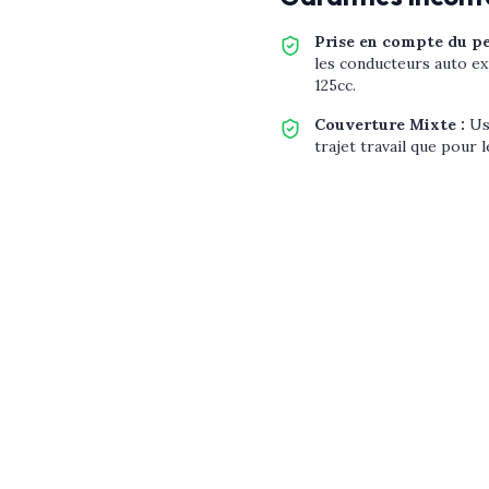
Prise en compte du p
les conducteurs auto ex
125cc.
Couverture Mixte
:
Us
trajet travail que pour 
Garantie Casque et G
l'équipement de sécurité
responsable ou non.
Questions