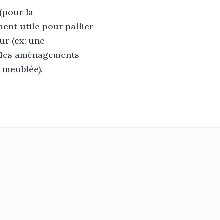
(pour la
ment utile pour pallier
ur (ex: une
er les aménagements
n meublée).