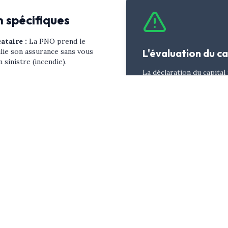
n spécifiques
cataire
:
La PNO prend le
silie son assurance sans vous
L'évaluation du ca
sinistre (incendie).
La déclaration du capital 
/ Vétusté
:
L'assurance du
de vos meubles, vêtement
i le dégât des eaux est dû à la
conditionne l'indemnisat
tions de plomberie. La PNO
sinistre total (incendie).
évaluer ce montant, sous
appliquer la "règle propo
bien reste couvert même
 deux baux, alors que
qui réduirait proportion
été suspendue.
indemnités.