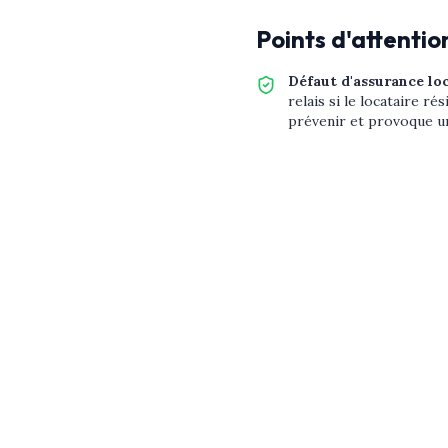
Points d'attentio
Défaut d'assurance lo
relais si le locataire ré
prévenir et provoque un 
Vice de construction 
locataire ne paiera pas s
vétusté de vos installa
couvre ce point.
Vacance locative
:
Le 
lorsqu'il est vide entre
l'assurance locataire a 