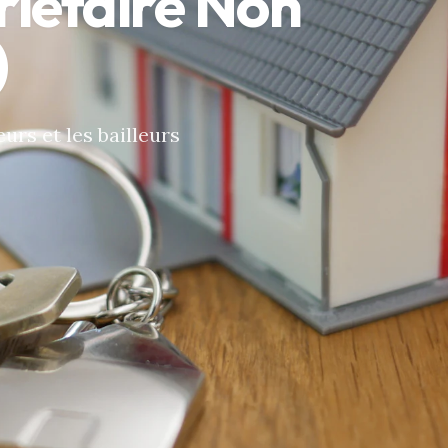
iétaire Non
)
urs et les bailleurs